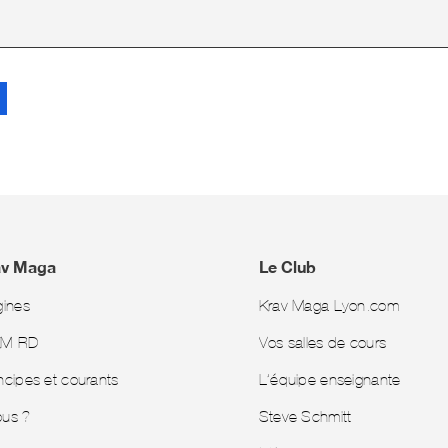
av Maga
Le Club
gines
Krav Maga Lyon.com
KM-RD
Vos salles de cours
ncipes et courants
L’équipe enseignante
ous ?
Steve Schmitt