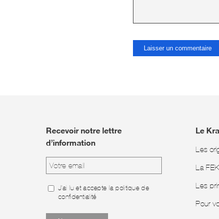
Recevoir notre lettre
Le Kr
d’information
Les ori
La FE
Les pri
J'ai lu et accepte la
politique de
confidentialité
Pour v