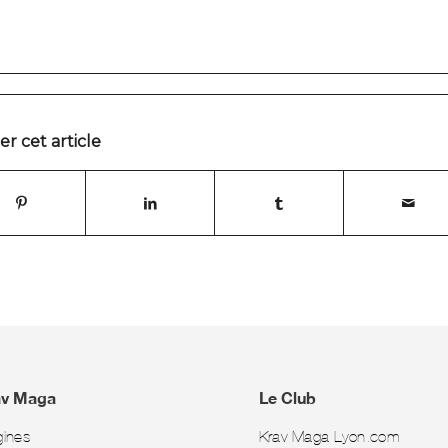
r cet article
av Maga
Le Club
gines
Krav Maga Lyon.com