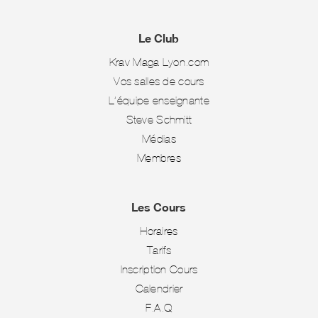
Le Club
Krav Maga Lyon.com
Vos salles de cours
L’équipe enseignante
Steve Schmitt
Médias
Membres
Les Cours
Horaires
Tarifs
Inscription Cours
Calendrier
F.A.Q