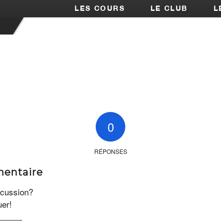
LES COURS
LE CLUB
L
0
RÉPONSES
mentaire
scussion?
uer!