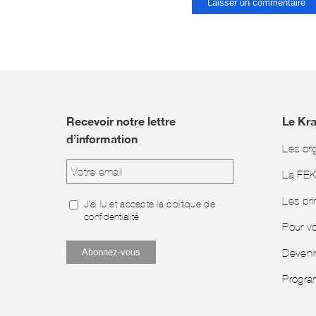
Recevoir notre lettre
Le Kr
d’information
Les ori
La FE
Les pri
J'ai lu et accepte la
politique de
confidentialité
Pour v
Deveni
Progra