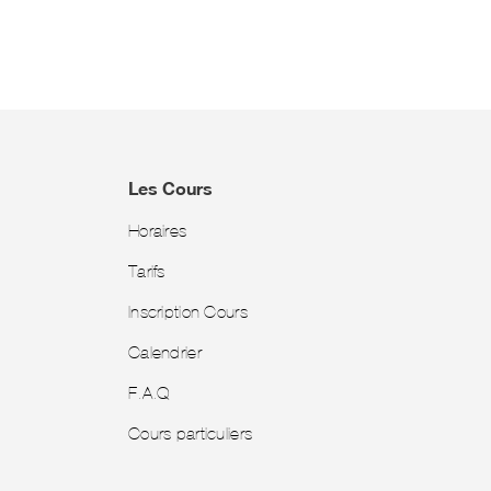
Les Cours
Horaires
Tarifs
Inscription Cours
Calendrier
F.A.Q
Cours particuliers