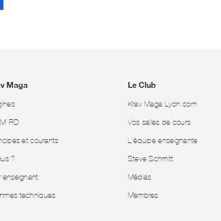
av Maga
Le Club
gines
Krav Maga Lyon.com
KM-RD
Vos salles de cours
ncipes et courants
L’équipe enseignante
ous ?
Steve Schmitt
r enseignant
Médias
mmes techniques
Membres