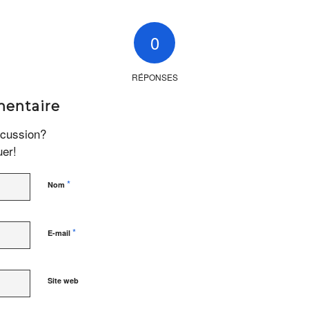
0
RÉPONSES
mentaire
scussion?
uer!
*
Nom
*
E-mail
Site web