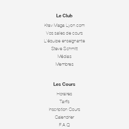
Le Club
Krav Maga Lyon.com
Vos salles de cours
L’équipe enseignante
Steve Schmitt
Médias
Membres
Les Cours
Horaires
Tarifs
Inscription Cours
Calendrier
F.A.Q