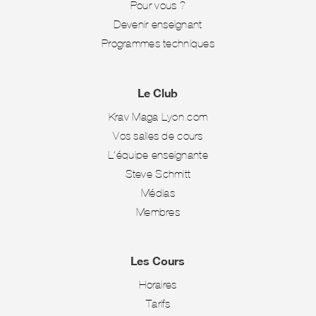
Pour vous ?
Devenir enseignant
Programmes techniques
Le Club
Krav Maga Lyon.com
Vos salles de cours
L’équipe enseignante
Steve Schmitt
Médias
Membres
Les Cours
Horaires
Tarifs