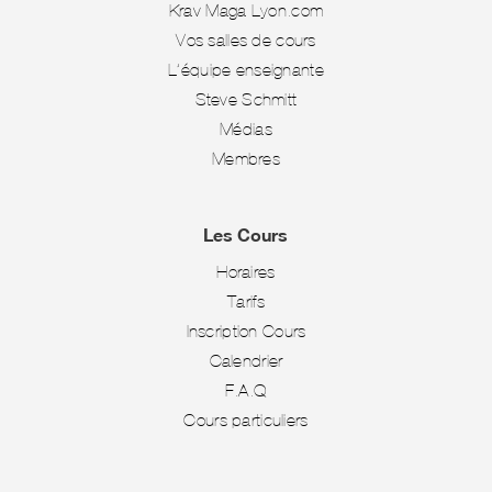
Krav Maga Lyon.com
Vos salles de cours
L’équipe enseignante
Steve Schmitt
Médias
Membres
Les Cours
Horaires
Tarifs
Inscription Cours
Calendrier
F.A.Q
Cours particuliers