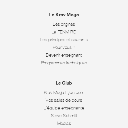
Le Krav Maga
Les origines
La FEKM-RD
Les principes et courants
Pour vous ?
Devenir enseignant
Programmes techniques
Le Club
Krav Maga Lyon.com
Vos salles de cours
L’équipe enseignante
Steve Schmitt
Médias